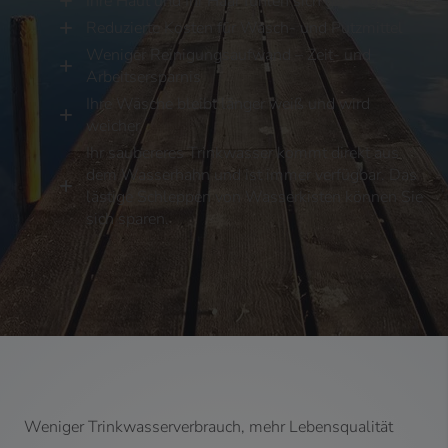
Ihre Haut und Ihr Haar fühlen sich gepflegter an
Reduzierte Kosten für Wasch- und Putzmittel
Weniger Reinigungsaufwand – Zeit- und
Arbeitsersparnis
Ihre Wäsche bleibt länger weiß und wird
weicher
Ihr saubereres Trinkwasser kommt direkt aus
dem Wasserhahn und ist immer verfügbar. Das
lästige Schleppen von Wasserkisten können Sie
sich sparen.
Weniger Trinkwasserverbrauch, mehr Lebensqualität