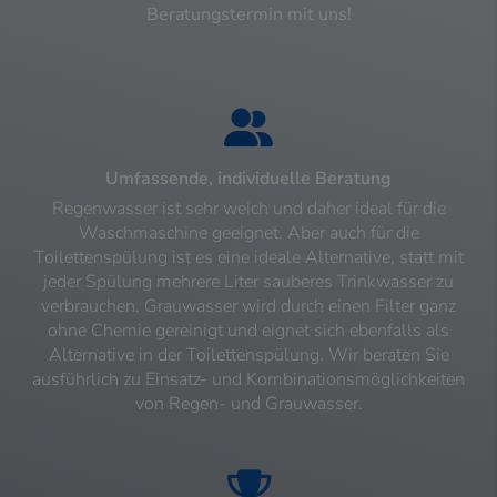
Beratungstermin mit uns!
Umfassende, individuelle Beratung
Regenwasser ist sehr weich und daher ideal für die
Waschmaschine geeignet. Aber auch für die
Toilettenspülung ist es eine ideale Alternative, statt mit
jeder Spülung mehrere Liter sauberes Trinkwasser zu
verbrauchen. Grauwasser wird durch einen Filter ganz
ohne Chemie gereinigt und eignet sich ebenfalls als
Alternative in der Toilettenspülung. Wir beraten Sie
ausführlich zu Einsatz- und Kombinationsmöglichkeiten
von Regen- und Grauwasser.