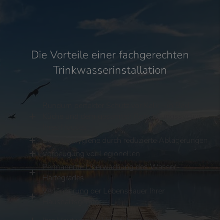
Die Vorteile einer fachgerechten
Trinkwasserinstallation
Rundum perfekter Schutz vor Kalk – in Bad,
Küche und dem gesamten Rohrleitungssystem
Ihres Hauses
Bessere Hygiene durch reduzierte Ablagerungen
Vorbeugung vor Legionellen
Permanente Überwachung des Wasser-
Härtegrades
Verlängerung der Lebensdauer Ihrer
Haushaltsgeräte