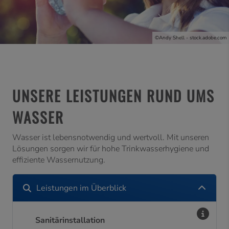
©Andy Shell - stock.adobe.com
UNSERE LEISTUNGEN RUND UMS
WASSER
Wasser ist lebensnotwendig und wertvoll. Mit unseren
Lösungen sorgen wir für hohe Trinkwasserhygiene und
effiziente Wassernutzung.
Leistungen im Überblick
Sanitärinstallation