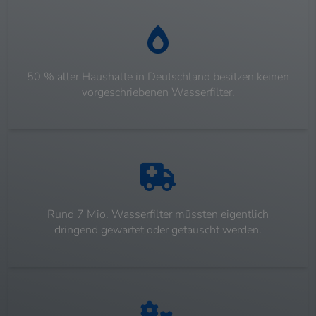
50 % aller Haushalte in Deutschland besitzen keinen
vorgeschriebenen Wasserfilter.
Rund 7 Mio. Wasserfilter müssten eigentlich
dringend gewartet oder getauscht werden.